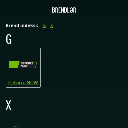
BRENDLƏR
Brend indeksi:
G
X
G
GeForce NOW
X