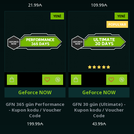
21.99₼
109.99₼
YENI
YENI
POPULYAR
GeForce NOW
GeForce NOW
GFN 365 gün Performance
GFN 30 gün (Ultimate) -
- Kupon kodu / Voucher
Kupon kodu / Voucher
Code
Code
199.99₼
43.99₼