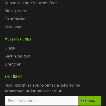
Kupon kodları / Voucher Code
Sifarişlərim
Tərəfdaşlıq
Yeniliklər
MÜŞTƏRI XIDMƏTI
Əlaqə
Saytın xəritəsi
Brendlər
YENILIKLƏR
Yeniliklərimizə abunə olmaqla xəbərlər və
promosyonlardan xəbərdar olun
GÖNDƏR