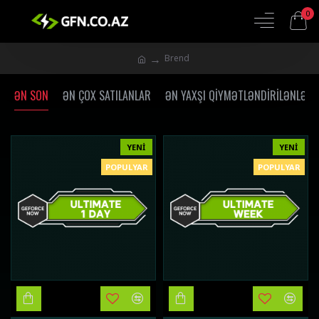
0
Brend
ƏN SON
ƏN ÇOX SATILANLAR
ƏN YAXŞI QIYMƏTLƏNDIRILƏNLƏR
YENI
YENI
POPULYAR
POPULYAR