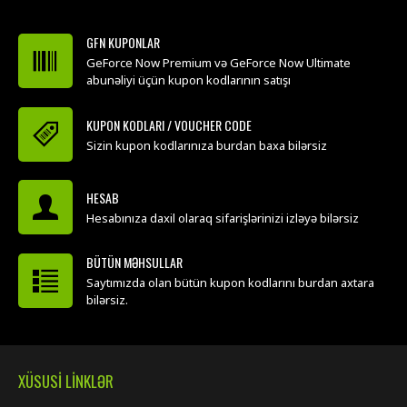
GFN KUPONLAR
GeForce Now Premium və GeForce Now Ultimate
abunəliyi üçün kupon kodlarının satışı
KUPON KODLARI / VOUCHER CODE
Sizin kupon kodlarınıza burdan baxa bilərsiz
HESAB
Hesabınıza daxil olaraq sifarişlərinizi izləyə bilərsiz
BÜTÜN MƏHSULLAR
Saytımızda olan bütün kupon kodlarını burdan axtara
bilərsiz.
XÜSUSI LINKLƏR