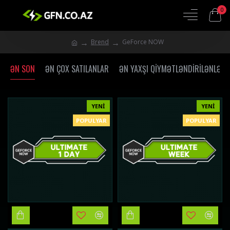
0
Brend
GeForce NOW
ƏN SON
ƏN ÇOX SATILANLAR
ƏN YAXŞI QIYMƏTLƏNDIRILƏNLƏR
YENI
YENI
POPULYAR
POPULYAR