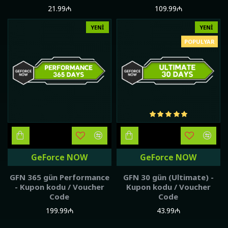
21.99₼
109.99₼
YENI
YENI
POPULYAR
GeForce NOW
GeForce NOW
GFN 365 gün Performance
GFN 30 gün (Ultimate) -
- Kupon kodu / Voucher
Kupon kodu / Voucher
Code
Code
199.99₼
43.99₼