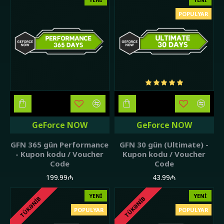
POPULYAR
GeForce NOW
GeForce NOW
GFN 365 gün Performance
GFN 30 gün (Ultimate) -
- Kupon kodu / Voucher
Kupon kodu / Voucher
Code
Code
199.99₼
43.99₼
YENI
YENI
TÜKƏNIB
TÜKƏNIB
POPULYAR
POPULYAR