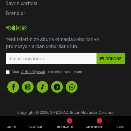
Saytın xəritəsi
Brendlər
YENILIKLƏR
Yeniliklərimizə abunə olmaqla xəbərlər və
promosyonlardan xəbərdar olun
GÖNDƏR
Mən
Gizlilik Siyasəti
-i oxudum və razıyam
Copyright © 2025, GFN.CO.AZ, Bütün Hüquqlar Qorunur
0
0
Daxil ol
Qeydiyyat
İstək siyahısı
Müqayisə et
Əlaqə