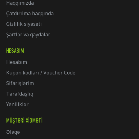
Haqqımızda
Çatdırılma haqqında
Gizlilik siyasəti
Şərtlər və qaydalar
HESABIM
Hesabım
Kupon kodları / Voucher Code
Sifarişlərim
Tərəfdaşlıq
Yeniliklər
MÜŞTƏRI XIDMƏTI
Əlaqə