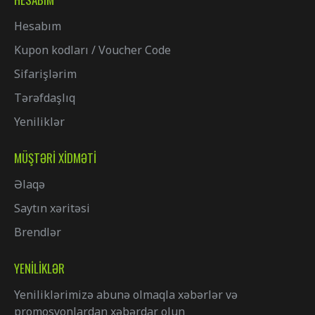
Hesabım
Kupon kodları / Voucher Code
Sifarişlərim
Tərəfdaşlıq
Yeniliklər
MÜŞTƏRI XIDMƏTI
Əlaqə
Saytın xəritəsi
Brendlər
YENILIKLƏR
Yeniliklərimizə abunə olmaqla xəbərlər və
promosyonlardan xəbərdar olun