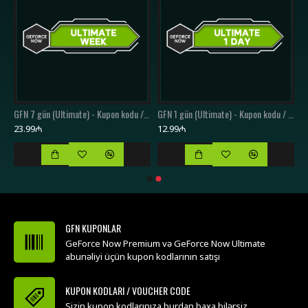
(Ultimate) - Kupon kodu / Voucher Code
GFN 7 gün (Ultimate) - Kupon kodu / Voucher Code
GFN 1 gün (Ultimate) - Kupon kodu / Voucher Code
23.99₼
12.99₼
GFN KUPONLAR
GeForce Now Premium və GeForce Now Ultimate
abunəliyi üçün kupon kodlarının satışı
KUPON KODLARI / VOUCHER CODE
Sizin kupon kodlarınıza burdan baxa bilərsiz