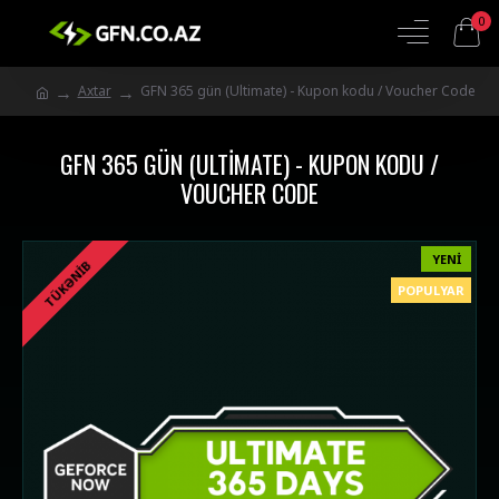
0
Axtar
GFN 365 gün (Ultimate) - Kupon kodu / Voucher Code
GFN 365 GÜN (ULTIMATE) - KUPON KODU /
VOUCHER CODE
YENI
TÜKƏNIB
POPULYAR