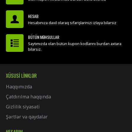
HESAB
Hesabınıza daxil olaraq sifarişlərinizi izləyə bilərsiz
BÜTÜN MƏHSULLAR
Saytımızda olan bütün kupon kodlarını burdan axtara
bilərsiz.
XÜSUSI LINKLƏR
Haqqımızda
Çatdırılma haqqında
Gizlilik siyasəti
Şərtlər və qaydalar
HESABIM