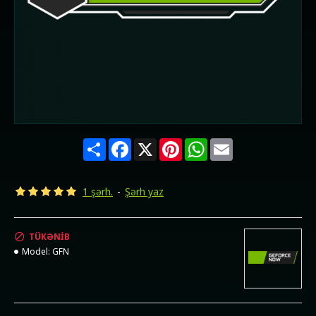
Share
Facebook
X
Pinterest
WhatsApp
Email
1 şərh.
-
Şərh yaz
TÜKƏNIB
Model:
GFN