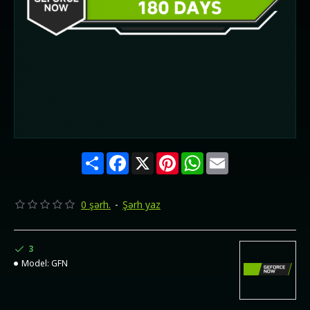
Share
Facebook
X
Pinterest
WhatsApp
Email
0 şərh.
-
Şərh yaz
3
Model:
GFN