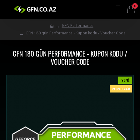
0
GFN Performance
GFN 180 gün Performance - Kupon kodu / Voucher Code
GFN 180 GÜN PERFORMANCE - KUPON KODU /
VOUCHER CODE
YENI
POPULYAR