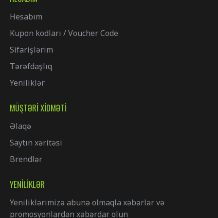
Hesabım
Kupon kodları / Voucher Code
Sifarişlərim
Tərəfdaşlıq
Yeniliklər
MÜŞTƏRI XIDMƏTI
Əlaqə
Saytın xəritəsi
Brendlər
YENILIKLƏR
Yeniliklərimizə abunə olmaqla xəbərlər və
promosyonlardan xəbərdar olun