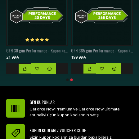
GFN 7 gün Performance - Kupon kodu / Voucher Code
GFN 30 gün Performance - Kupon kodu / Voucher Code
GFN 365 gün Performance - Kupon kodu / Voucher Code
21.99₼
199.99₼
GFN KUPONLAR
GeForce Now Premium və GeForce Now Ultimate
abunəliyi üçün kupon kodlarının satışı
KUPON KODLARI / VOUCHER CODE
Sizin kupon kodlarınıza burdan baxa bilərsiz