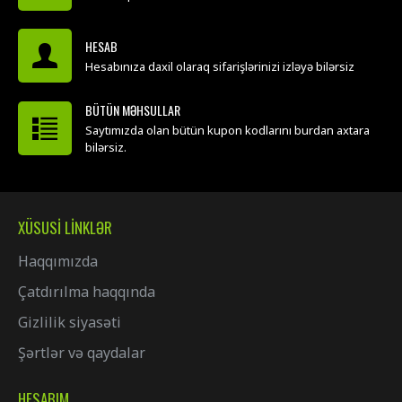
HESAB
Hesabınıza daxil olaraq sifarişlərinizi izləyə bilərsiz
BÜTÜN MƏHSULLAR
Saytımızda olan bütün kupon kodlarını burdan axtara
bilərsiz.
XÜSUSI LINKLƏR
Haqqımızda
Çatdırılma haqqında
Gizlilik siyasəti
Şərtlər və qaydalar
HESABIM