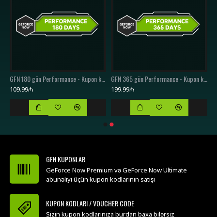
GFN 30 gün Performance - Kupon kodu / Voucher Code
GFN 180 gün Performance - Kupon kodu / Voucher Code
GFN 365 gün Performance - Kupon kodu / Voucher Code
109.99₼
199.99₼
GFN KUPONLAR
GeForce Now Premium və GeForce Now Ultimate
abunəliyi üçün kupon kodlarının satışı
KUPON KODLARI / VOUCHER CODE
Sizin kupon kodlarınıza burdan baxa bilərsiz