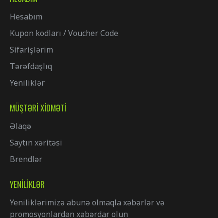
Hesabım
Kupon kodları / Voucher Code
Sifarişlərim
Tərəfdaşlıq
Yeniliklər
MÜŞTƏRI XIDMƏTI
Əlaqə
Saytın xəritəsi
Brendlər
YENILIKLƏR
Yeniliklərimizə abunə olmaqla xəbərlər və
promosyonlardan xəbərdar olun