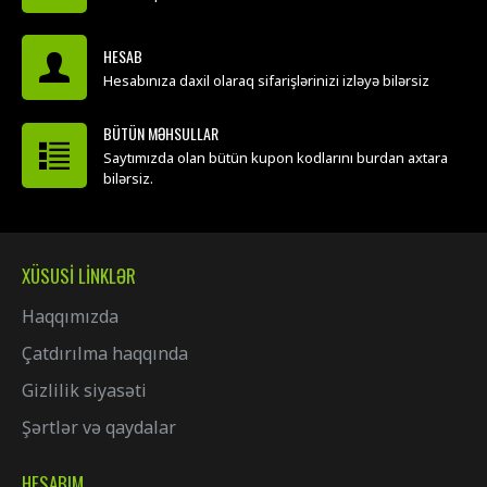
HESAB
Hesabınıza daxil olaraq sifarişlərinizi izləyə bilərsiz
BÜTÜN MƏHSULLAR
Saytımızda olan bütün kupon kodlarını burdan axtara
bilərsiz.
XÜSUSI LINKLƏR
Haqqımızda
Çatdırılma haqqında
Gizlilik siyasəti
Şərtlər və qaydalar
HESABIM