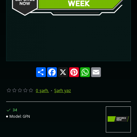
Share
Facebook
X
Pinterest
WhatsApp
Email
0 şərh.
-
Şərh yaz
34
Model:
GFN