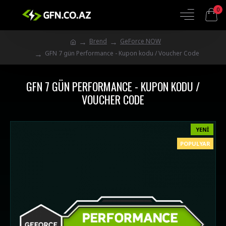
0
Brend
GeForce NOW
GFN 7 gün Performance - Kupon kodu / Voucher Code
GFN 7 GÜN PERFORMANCE - KUPON KODU /
VOUCHER CODE
YENI
POPULYAR