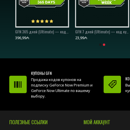
GFN 180 дней (Ultimate) — код купона/код ваучера
GFN 365 дней (Ultimate) — код купона/код ваучера
GFN 7 дней (Ultimate) — код купона/код ваучера
396,99₼
23,99₼
КУПОНЫ GFN
КО
Продажа кодов купонов на
подписку GeForce Now Premium и
Вы
GeForce Now Ultimate по вашему
ку
выбору.
ПОЛЕЗНЫЕ ССЫЛКИ
МОЙ АККАУНТ