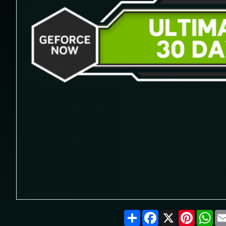
Share
Facebook
X
Pintere
Wh