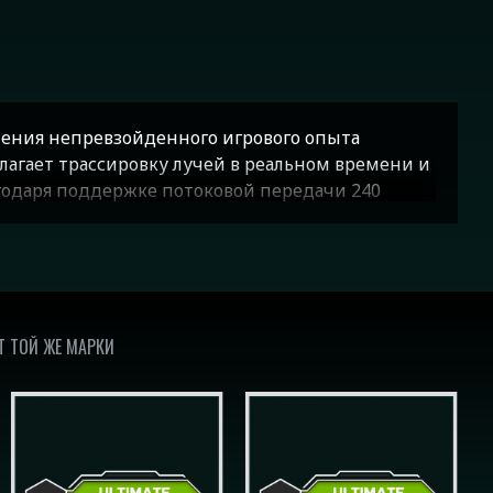
чения непревзойденного игрового опыта
лагает трассировку лучей в реальном времени и
агодаря поддержке потоковой передачи 240
ество в динамичных играх. Геймеры могут
огостоящего обновления оборудования. Сервис
опроизводительные игры доступными в любом
Т ТОЙ ЖЕ МАРКИ