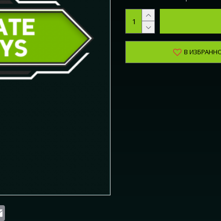
В ИЗБРАНН
st
atsApp
Email