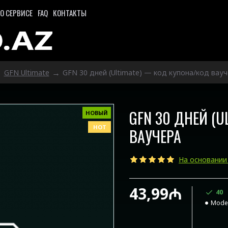
О СЕРВИСЕ
FAQ
КОНТАКТЫ
GFN Ultimate
GFN 30 дней (Ultimate) — код купона/код вау
GFN 30 ДНЕЙ (
НОВЫЙ
HOT
ВАУЧЕРА
На основании
43,99₼
40
Model