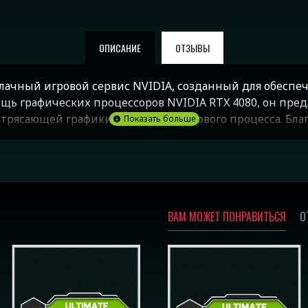
ОПИСАНИЕ
ОТЗЫВЫ
блачный игровой сервис NVIDIA, созданный для обеспе
щь графических процессоров NVIDIA RTX 4080, он пред
потрясающей графики и плавного игрового процесса. Бл
rce NOW Ultimate обеспечивает конкурентное преимущ
ключая последние выпуски AAA, без необходимости дор
бильных устройств и смарт-телевизоров, делая высок
рнету.
ВАМ МОЖЕТ ПОНРАВИТЬСЯ
О