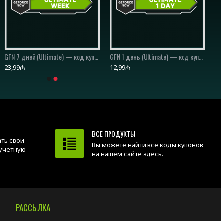
GFN 7 дней (Ultimate) — код купона/код ваучера
GFN 1 день (Ultimate) — код купона/код ваучера
23,99₼
12,99₼
ВСЕ ПРОДУКТЫ
ть свои
Вы можете найти все коды купонов
 учетную
на нашем сайте здесь.
РАССЫЛКА