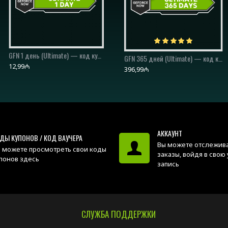
GFN 1 день (Ultimate) — код купона/код ваучера
GFN 180 дней (Ultimate) — код купона/код ваучера
GFN 365 дней (Ultimate) — код купона/код ваучера
12,99₼
219,99₼
396,99₼
АККАУНТ
ДЫ КУПОНОВ / КОД ВАУЧЕРА
Вы можете отслежива
 можете просмотреть свои коды
заказы, войдя в свою
понов здесь
запись
СЛУЖБА ПОДДЕРЖКИ