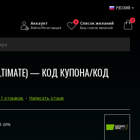
РУССКИЙ
0
0
Аккаунт
Список желаний
Войти/Регистрация
Ваш список желаний
чера
ULTIMATE) — КОД КУПОНА/КОД
 1 отзывов.
-
Написать отзыв
:
GFN