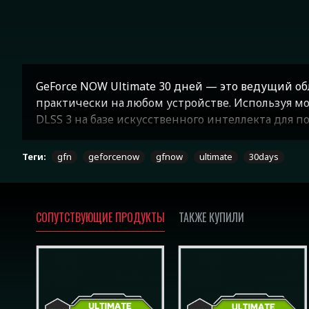
GeForce NOW Ultimate 30 дней — это ведущий о
практически на любом устройстве. Используя мо
DLSS 3 на базе искусственного интеллекта для 
кадров в секунду и сверхнизкой задержке GeFo
получить доступ к обширной библиотеке игр, в
Теги:
gfn
geforcenow
gfnow
ultimate
30days
обеспечивает плавную интеграцию ПК, Mac, мо
месте, где есть стабильное подключение к Инте
СОПУТСТВУЮЩИЕ ПРОДУКТЫ
ТАКЖЕ КУПИЛИ